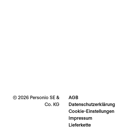
Noch Fragen?
Wir freuen uns auf Eure Nachricht über
den Bereich
Hilfe und Feedback
in
Personio.
Interested in joining our English
webinars?
Click here
!
©
2026
Personio SE &
AGB
Co. KG
Datenschutzerklärung
Cookie-Einstellungen
Impressum
Lieferkette