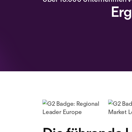
Erg
-13 %
Kosteneinsparungen im HR