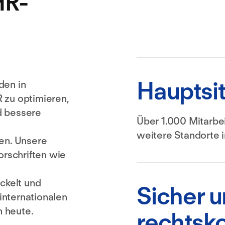
HR-
Hauptsi
den in
 zu optimieren,
d bessere
Über 1.000 Mitarbe
weitere Standorte 
fen. Unsere
orschriften wie
ickelt und
Sicher 
 internationalen
 heute.
rechtsk