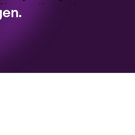
gen.
+59 %
schnellerer ROI bei
Neueinstellungen