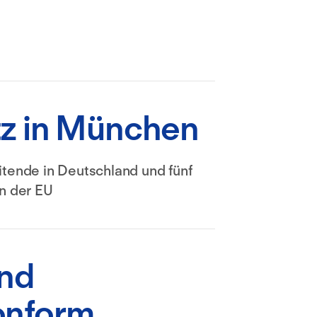
tz in München
itende in Deutschland und fünf
in der EU
und
onform