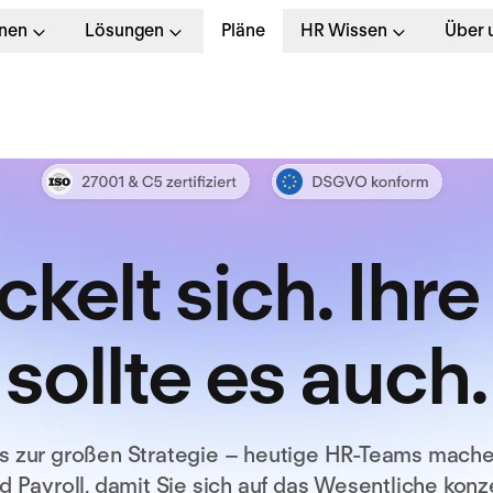
onen
Lösungen
Pläne
HR Wissen
Über 
kelt sich. Ihr
sollte es auch.
is zur großen Strategie – heutige HR-Teams machen
d Payroll, damit Sie sich auf das Wesentliche kon