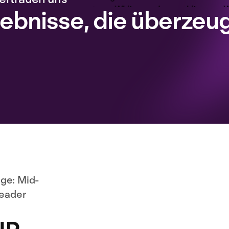
ebnisse, die überzeu
-85 %
+39 %
weniger Zeit für
Verbesserung der HR-
Lohnabrechnung
Produktivität